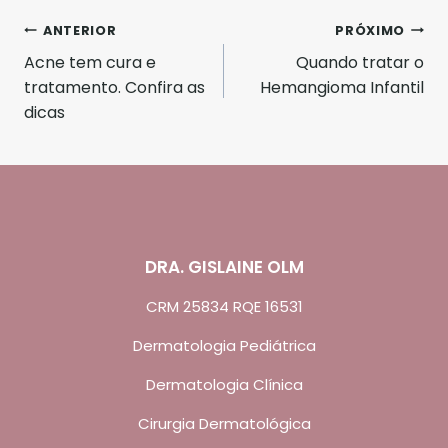
Navegação
ANTERIOR
PRÓXIMO
Acne tem cura e
Quando tratar o
de
tratamento. Confira as
Hemangioma Infantil
Post
dicas
DRA. GISLAINE OLM
CRM 25834 RQE 16531
Dermatologia Pediátrica
Dermatologia Clínica
Cirurgia Dermatológica